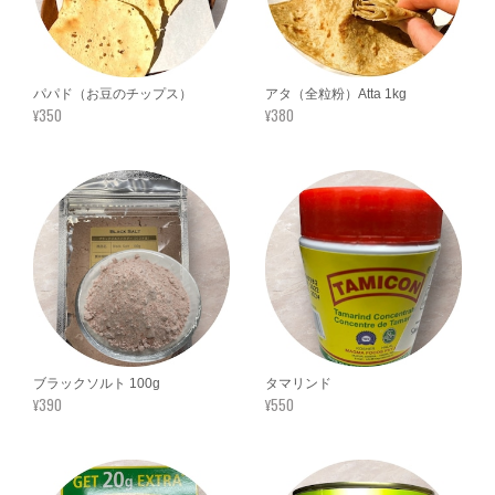
パパド（お豆のチップス）
アタ（全粒粉）Atta 1kg
¥350
¥380
ブラックソルト 100g
タマリンド
¥390
¥550