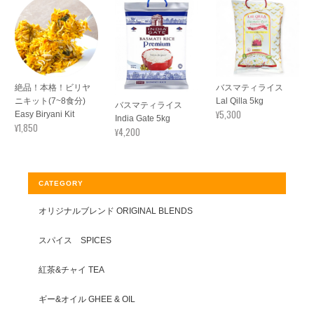
絶品！本格！ビリヤ
バスマティライス
ニキット(7~8食分)
Lal Qilla 5kg
バスマティライス
¥5,300
Easy Biryani Kit
India Gate 5kg
¥1,850
¥4,200
CATEGORY
オリジナルブレンド ORIGINAL BLENDS
スパイス SPICES
紅茶&チャイ TEA
ギー&オイル GHEE & OIL