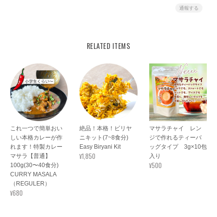
通報する
RELATED ITEMS
これ一つで簡単おい
絶品！本格！ビリヤ
マサラチャイ レン
しい本格カレーが作
ニキット(7~8食分)
ジで作れるティーバ
れます！特製カレー
Easy Biryani Kit
ッグタイプ 3g×10包
¥1,850
マサラ【普通】
入り
¥500
100g(30〜40食分)
CURRY MASALA
（REGULER）
¥680