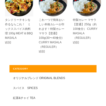
タンドリーチキンを
これ一つで簡単おい
特製カレー マサラ
作るならこれ！ ミ
しい本格カレーが作
【普通】250g（約
ックススパイス肉料
れます！特製カレー
100食分） CURRY
理 100g MEAT & BBQ
マサラ【普通】
MASALA
MASALA
100g(30〜40食分)
（REGULER）
¥690
¥980
CURRY MASALA
（REGULER）
¥680
CATEGORY
オリジナルブレンド ORIGINAL BLENDS
スパイス SPICES
紅茶&チャイ TEA