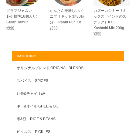
グラブジャムン
かんたん美味しいパ
カズーカシミーリミ
1kg(標準16個入り)
ニプリキット(約30個
ックス（インドのス
Gulab Jamun
分) Paani Puri Kit
ナック）Kaju
¥990
¥390
Kashmiri MIx 200g
¥390
CATEGORY
オリジナルブレンド ORIGINAL BLENDS
スパイス SPICES
紅茶&チャイ TEA
ギー&オイル GHEE & OIL
米&豆 RICE & BEANS
ピクルス PICKLES