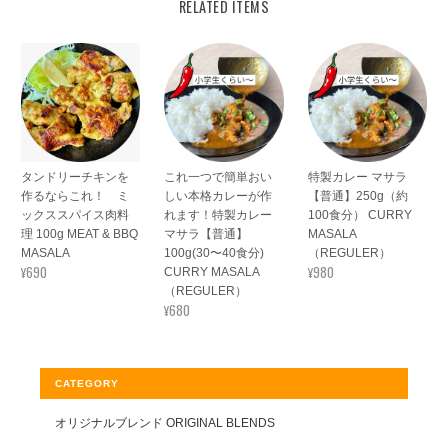
RELATED ITEMS
タンドリーチキンを
これ一つで簡単おい
特製カレー マサラ
作るならこれ！ ミ
しい本格カレーが作
【普通】250g（約
ックススパイス肉料
れます！特製カレー
100食分） CURRY
理 100g MEAT & BBQ
マサラ【普通】
MASALA
MASALA
100g(30〜40食分)
（REGULER）
¥690
¥980
CURRY MASALA
（REGULER）
¥680
CATEGORY
オリジナルブレンド ORIGINAL BLENDS