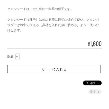
クミンシードは、セリ科の一年草の種子です。
クミンシード（種子）は炒める際に最初に炒めて使い、クミンパ
ウダーは途中で加える（具材を入れた後に炒める）ように使い分
けします。
1,600
¥
数量
通報する