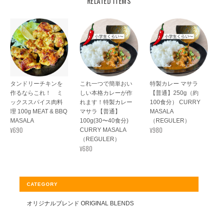
RELATED ITEMS
タンドリーチキンを
これ一つで簡単おい
特製カレー マサラ
作るならこれ！ ミ
しい本格カレーが作
【普通】250g（約
ックススパイス肉料
れます！特製カレー
100食分） CURRY
理 100g MEAT & BBQ
マサラ【普通】
MASALA
MASALA
100g(30〜40食分)
（REGULER）
¥690
¥980
CURRY MASALA
（REGULER）
¥680
CATEGORY
オリジナルブレンド ORIGINAL BLENDS